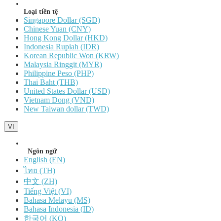
Loại tiền tệ
Singapore Dollar (SGD)
Chinese Yuan (CNY)
Hong Kong Dollar (HKD)
Indonesia Rupiah (IDR)
Korean Republic Won (KRW)
Malaysia Ringgit (MYR)
Philippine Peso (PHP)
Thai Baht (THB)
United States Dollar (USD)
Vietnam Dong (VND)
New Taiwan dollar (TWD)
VI
Ngôn ngữ
English (EN)
ไทย (TH)
中文 (ZH)
Tiếng Việt (VI)
Bahasa Melayu (MS)
Bahasa Indonesia (ID)
한국어 (KO)