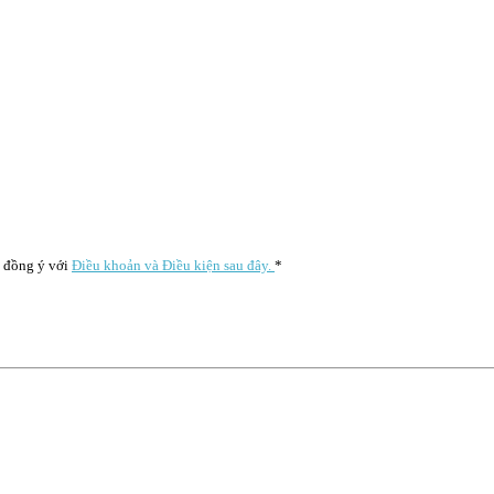
à đồng ý với
Điều khoản và Điều kiện sau đây.
*