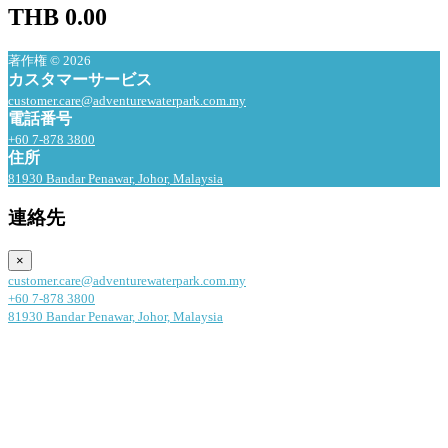
THB 0.00
著作権 © 2026
カスタマーサービス
customer.care@adventurewaterpark.com.my
電話番号
+60 7-878 3800
住所
81930 Bandar Penawar, Johor, Malaysia
連絡先
×
customer.care@adventurewaterpark.com.my
+60 7-878 3800
81930 Bandar Penawar, Johor, Malaysia