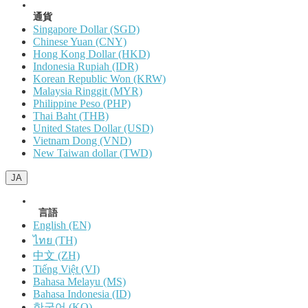
通貨
Singapore Dollar (SGD)
Chinese Yuan (CNY)
Hong Kong Dollar (HKD)
Indonesia Rupiah (IDR)
Korean Republic Won (KRW)
Malaysia Ringgit (MYR)
Philippine Peso (PHP)
Thai Baht (THB)
United States Dollar (USD)
Vietnam Dong (VND)
New Taiwan dollar (TWD)
JA
言語
English (EN)
ไทย (TH)
中文 (ZH)
Tiếng Việt (VI)
Bahasa Melayu (MS)
Bahasa Indonesia (ID)
한국어 (KO)