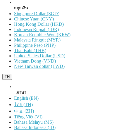
สกุลเงิน
Singapore Dollar (SGD)
Chinese Yuan (CNY)
Hong Kong Dollar (HKD)
Indonesia Rupiah (IDR)
Korean Republic Won (KRW)
Malaysia Ringgit (MYR)
Philippine Peso (PHP)
Thai Baht (THB)
United States Dollar (USD)
Vietnam Dong (VND)
New Taiwan dollar (TWD)
TH
ภาษา
English (EN)
ไทย (TH)
中文 (ZH)
Tiếng Việt (VI)
Bahasa Melayu (MS)
Bahasa Indonesia (ID)