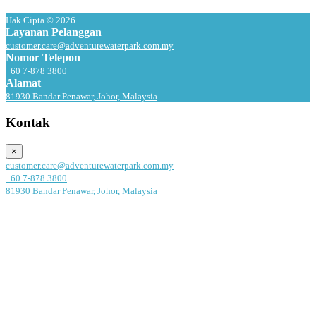
Hak Cipta © 2026
Layanan Pelanggan
customer.care@adventurewaterpark.com.my
Nomor Telepon
+60 7-878 3800
Alamat
81930 Bandar Penawar, Johor, Malaysia
Kontak
×
customer.care@adventurewaterpark.com.my
+60 7-878 3800
81930 Bandar Penawar, Johor, Malaysia