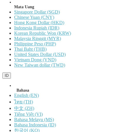
Mata Uang
Singapore Dollar (SGD)
Chinese Yuan (CNY)
Hong Kong Dollar (HKD)
Indonesia Rupiah (IDR)
Korean Republic Won (KRW)
Malaysia Ringgit (MYR)
Philippine Peso (PHP)
Thai Baht (THB)
United States Dollar (USD)
Vietnam Dong (VND)
New Taiwan dollar (TWD)
ID
Bahasa
English (EN)
ไทย (TH)
中文 (ZH)
Tiếng Việt (VI)
Bahasa Melayu (MS)
Bahasa Indonesia (ID)
한국어 (KO)