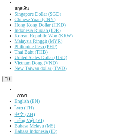
สกุลเงิน
Singapore Dollar (SGD)
Chinese Yuan (CNY)
Hong Kong Dollar (HKD)
Indonesia Rupiah (IDR)
Korean Republic Won (KRW)
Malaysia Ringgit (MYR)
Philippine Peso (PHP)
Thai Baht (THB)
United States Dollar (USD)
Vietnam Dong (VND)
New Taiwan dollar (TWD)
TH
ภาษา
English (EN)
ไทย (TH)
中文 (ZH)
Tiếng Việt (VI)
Bahasa Melayu (MS)
Bahasa Indonesia (ID)