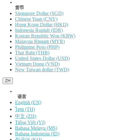
货币
Singapore Dollar (SGD)
Chinese Yuan (CNY)
Hong Kong Dollar (HKD)
Indonesia Rupiah (IDR)
Korean Republic Won (KRW)
Malaysia Ringgit (MYR)
Philippine Peso (PHP)
Thai Baht (THB)
United States Dollar (USD)
Vietnam Dong (VND)
New Taiwan dollar (TWD)
ZH
语言
English (EN)
ไทย (TH)
中文 (ZH)
Tiếng Việt (VI)
Bahasa Melayu (MS)
Bahasa Indonesia (ID)
한국어 (KO)