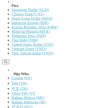
Pera
Singapore Dollar (SGD)
Chinese Yuan (CNY)
Hong Kong Dollar (HKD)
Indonesia Rupiah (IDR)
Korean Republic Won (KRW)
Malaysia Ringgit (MYR)
Philippine Peso (PHP)
Thai Baht (THB)
United States Dollar (USD)
Vietnam Dong (VND)
New Taiwan dollar (TWD)
TL
Mga Wika
English (EN)
ไทย (TH)
中文 (ZH)
Tiếng Việt (VI)
Bahasa Melayu (MS)
Bahasa Indonesia (ID)
한국어 (KO)