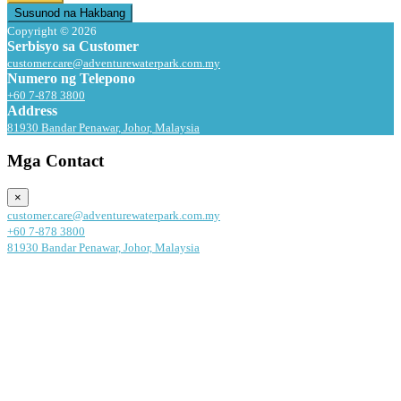
Susunod na Hakbang
Copyright © 2026
Serbisyo sa Customer
customer.care@adventurewaterpark.com.my
Numero ng Telepono
+60 7-878 3800
Address
81930 Bandar Penawar, Johor, Malaysia
Mga Contact
×
customer.care@adventurewaterpark.com.my
+60 7-878 3800
81930 Bandar Penawar, Johor, Malaysia