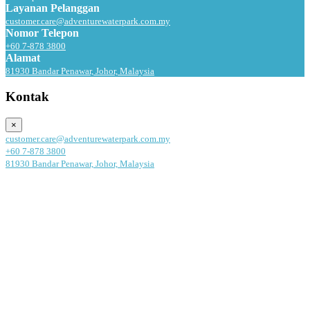
Layanan Pelanggan
customer.care@adventurewaterpark.com.my
Nomor Telepon
+60 7-878 3800
Alamat
81930 Bandar Penawar, Johor, Malaysia
Kontak
×
customer.care@adventurewaterpark.com.my
+60 7-878 3800
81930 Bandar Penawar, Johor, Malaysia