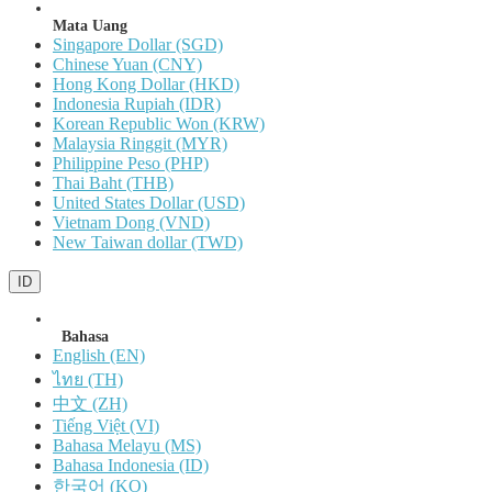
Mata Uang
Singapore Dollar (SGD)
Chinese Yuan (CNY)
Hong Kong Dollar (HKD)
Indonesia Rupiah (IDR)
Korean Republic Won (KRW)
Malaysia Ringgit (MYR)
Philippine Peso (PHP)
Thai Baht (THB)
United States Dollar (USD)
Vietnam Dong (VND)
New Taiwan dollar (TWD)
ID
Bahasa
English (EN)
ไทย (TH)
中文 (ZH)
Tiếng Việt (VI)
Bahasa Melayu (MS)
Bahasa Indonesia (ID)
한국어 (KO)