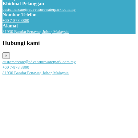
Khidmat Pelanggan
customer.care@adventurewaterpark.com.my
Nombor Telefon
+60 7-878 3800
Alamat
81930 Bandar Penawar, Johor, Malaysia
Hubungi kami
×
customer.care@adventurewaterpark.com.my
+60 7-878 3800
81930 Bandar Penawar, Johor, Malaysia