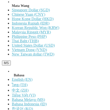
Mata Wang
Singapore Dollar (SGD)
Chinese Yuan (CNY)
Hong Kong Dollar (HKD)
Indonesia Rupiah (IDR)
Korean Republic Won (KRW)
Malaysia Ringgit (MYR)
Philippine Peso (PHP)
Thai Baht (THB)
United States Dollar (USD)
Vietnam Dong (VND)
New Taiwan dollar (TWD)
MS
Bahasa
English (EN)
ไทย (TH)
中文 (ZH)
Tiếng Việt (VI)
Bahasa Melayu (MS)
Bahasa Indonesia (ID)
한국어 (KO)